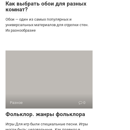
Как выбрать обои для разных
комнат?
Обои — один из самых популярных и
универсальных материалов для отделки стен.
Их разнообразие
Разное
0
Фольклор. жанры фольклора
Игры Для игр были специальные песни. Игры
могли быть: целовальные . Как правило в