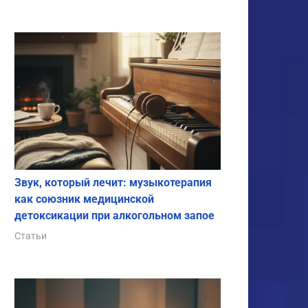
Звук, который лечит: музыкотерапия
как союзник медицинской
детоксикации при алкогольном запое
Статьи