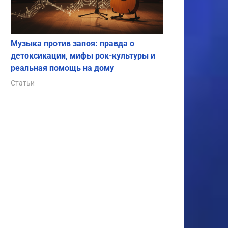
Музыка против запоя: правда о
детоксикации, мифы рок-культуры и
реальная помощь на дому
Статьи