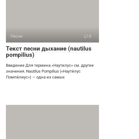
Песни
0
Текст песни дыхание (nautilus
pompilius)
Введение Для термина «Наутилус» см. другие
значения. Nautilus Pompilius («Наути́лус
Помпи́лиус») — одна из самых