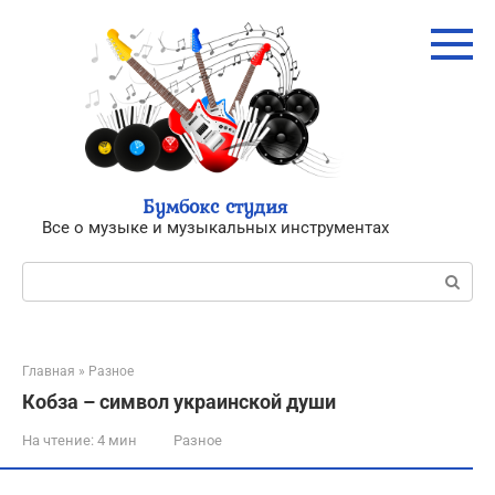
Перейти
к
контенту
Бумбокс студия
Все о музыке и музыкальных инструментах
Поиск:
Главная
»
Разное
Кобза – символ украинской души
На чтение:
4 мин
Разное