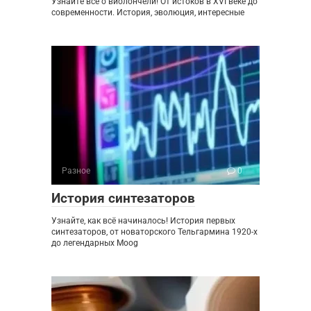
Узнайте все о виолончели! От истоков в XVI веке до
современности. История, эволюция, интересные
Разное
0
История синтезаторов
Узнайте, как всё начиналось! История первых
синтезаторов, от новаторского Тельгармина 1920-х
до легендарных Moog