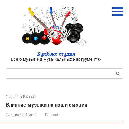
Перейти
к
контенту
Бумбокс студия
Все о музыке и музыкальных инструментах
Поиск:
Главная
»
Разное
Влияние музыки на наши эмоции
На чтение:
4 мин
Разное