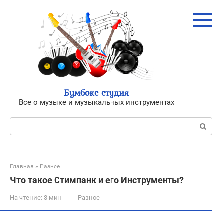
Перейти
к
контенту
Бумбокс студия
Все о музыке и музыкальных инструментах
Поиск:
Главная
»
Разное
Что такое Стимпанк и его Инструменты?
На чтение:
3 мин
Разное