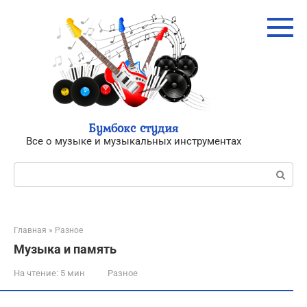
Перейти
к
контенту
Бумбокс студия
Все о музыке и музыкальных инструментах
Поиск:
Главная
»
Разное
Музыка и память
На чтение:
5 мин
Разное