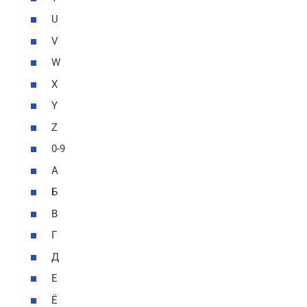
U
V
W
X
Y
Z
0-9
А
Б
В
Г
Д
Е
Ё