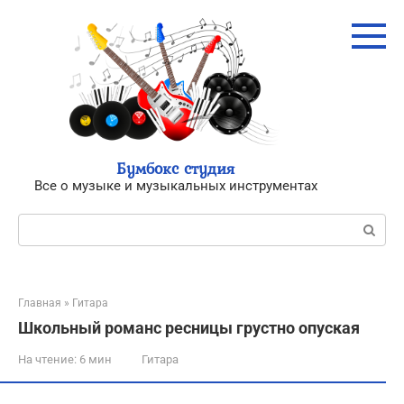
Перейти
к
контенту
Бумбокс студия
Все о музыке и музыкальных инструментах
Поиск:
Главная
»
Гитара
Школьный романс ресницы грустно опуская
На чтение:
6 мин
Гитара