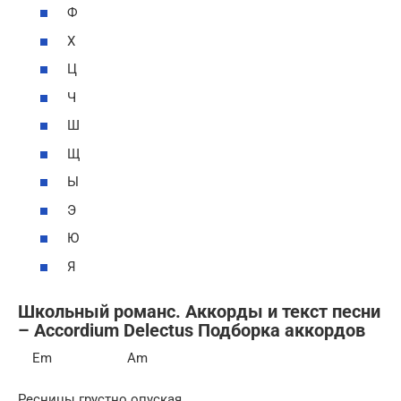
Ф
Х
Ц
Ч
Ш
Щ
Ы
Э
Ю
Я
Школьный романс. Аккорды и текст песни
– Accordium Delectus Подборка аккордов
Em Am
Ресницы грустно опуская,