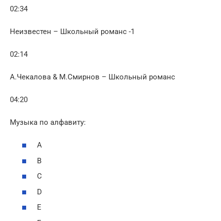
02:34
Неизвестен – Школьный романс -1
02:14
А.Чекалова & М.Смирнов – Школьный романс
04:20
Музыка по алфавиту:
A
B
C
D
E