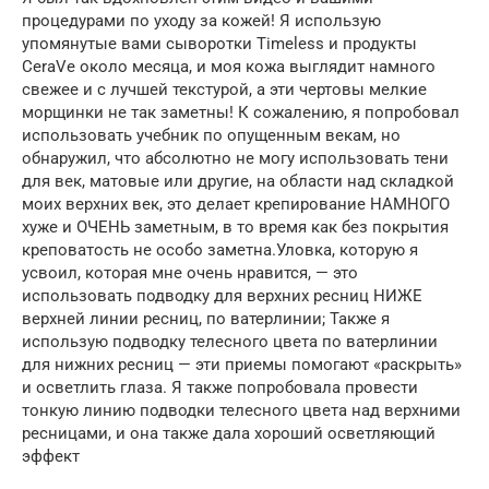
процедурами по уходу за кожей! Я использую
упомянутые вами сыворотки Timeless и продукты
CeraVe около месяца, и моя кожа выглядит намного
свежее и с лучшей текстурой, а эти чертовы мелкие
морщинки не так заметны! К сожалению, я попробовал
использовать учебник по опущенным векам, но
обнаружил, что абсолютно не могу использовать тени
для век, матовые или другие, на области над складкой
моих верхних век, это делает крепирование НАМНОГО
хуже и ОЧЕНЬ заметным, в то время как без покрытия
креповатость не особо заметна.Уловка, которую я
усвоил, которая мне очень нравится, — это
использовать подводку для верхних ресниц НИЖЕ
верхней линии ресниц, по ватерлинии; Также я
использую подводку телесного цвета по ватерлинии
для нижних ресниц — эти приемы помогают «раскрыть»
и осветлить глаза. Я также попробовала провести
тонкую линию подводки телесного цвета над верхними
ресницами, и она также дала хороший осветляющий
эффект